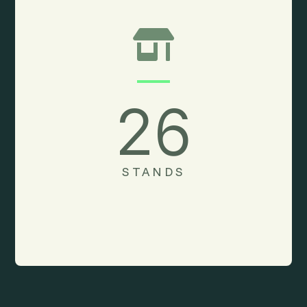

26
STANDS