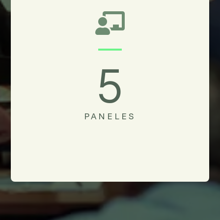

5
PANELES