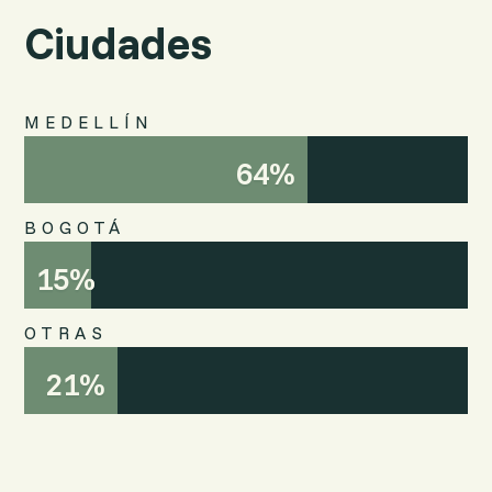
Ciudades
MEDELLÍN
64%
64%
BOGOTÁ
15%
15%
OTRAS
21%
21%