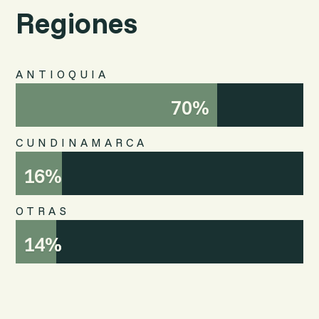
Regiones
ANTIOQUIA
70%
70%
CUNDINAMARCA
16%
16%
OTRAS
14%
14%