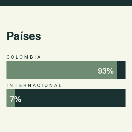
Países
COLOMBIA
93%
93%
INTERNACIONAL
7%
7%