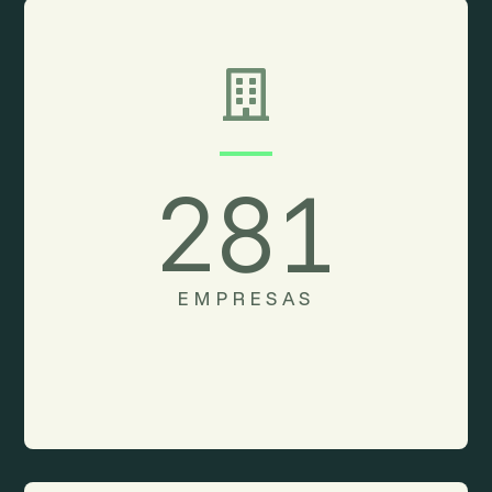

281
EMPRESAS